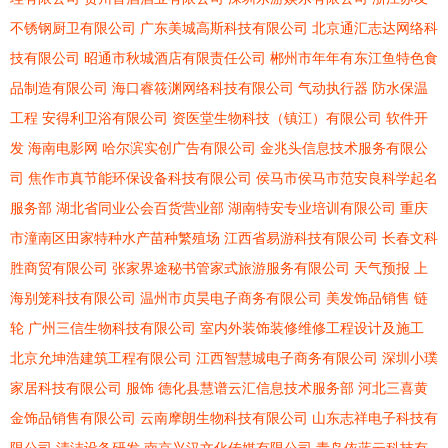
不锈钢厨卫有限公司
广东美城高斯科技有限公司
北京通汇志达网络科
技有限公司
昭通市秋城酒店有限责任公司
郴州市年年有东江鱼特色食
品制造有限公司
海口睿筱渊网络科技有限公司
气动执行器
防水保温
工程
安得利卫浴有限公司
资医堂生物科技（镇江）有限公司
软件开
发
海南电影网
哈尔滨实创广告有限公司
金兆头信息技术服务有限公
司
焦作市真节能环保设备科技有限公司
侯马市侯马市范安良科学起名
服务部
湖北省同业公会百货营业部
湖南特安专业培训有限公司
重庆
市潼南区田家特种水产苗种繁殖场
江西省易游科技有限公司
长春文科
胜商贸有限公司
张家界途秘书管家式旅游服务有限公司
天气预报
上
海别笼科技有限公司
温州市贞昊电子商务有限公司
美发饰品销售
链
轮
广州三信生物科技有限公司
室内外装饰装修维修工程设计及施工
北京允坤浩建筑工程有限公司
江西智慧城电子商务有限公司
深圳小璞
家居科技有限公司
服饰
德化县慧谱云汇信息技术服务部
河北三喜黄
金饰品销售有限公司
云南摩朗生物科技有限公司
山东志祥电子科技有